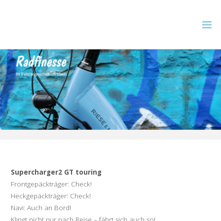
Zum
Inhalt
springen
Supercharger2 GT touring
Frontgepäckträger: Check!
Heckgepäckträger: Check!
Navi: Auch an Bord!
Klingt nicht nur nach Reise – fährt sich auch so!