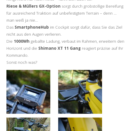
Riese & Müllers GX-Option
sorgt durch grobstollige Bereifung
für ausreichend Traktion auf unbefestigtem Terrain – denn …
man weiß ja nie…
Das
SmartphoneHub
im Cockpit sorgt dafür, dass Sie das Ziel
nicht aus den Augen verlieren.
Die
1000Wh
geballte Ladung, verbaut im Rahmen, erweitern den
Horizont und die
Shimano XT 11 Gang
reagiert präzise auf Ihr
Kommando.
Sonst noch was?