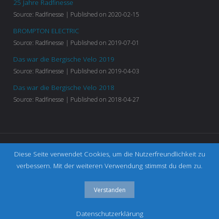
25 Jahre Radfinesse
Source: Radfinesse
Published on 2020-02-15
BROMPTON ELECTRIC
Source: Radfinesse
Published on 2019-07-01
Das war die Bergische Velo 2019
Source: Radfinesse
Published on 2019-04-03
Das war die Bergische Velo 2018
Source: Radfinesse
Published on 2018-04-27
Diese Seite verwendet Cookies, um die Nutzerfreundlichkeit zu
IMPRESSUM
|
DATENSCHUTZERKLÄRUNG
|
AGB
verbessern. Mit der weiteren Verwendung stimmst du dem zu.
©2023 Radfinesse
Verstanden
Präsentiert von
Fluida
&
WordPress.
Datenschutzerklärung